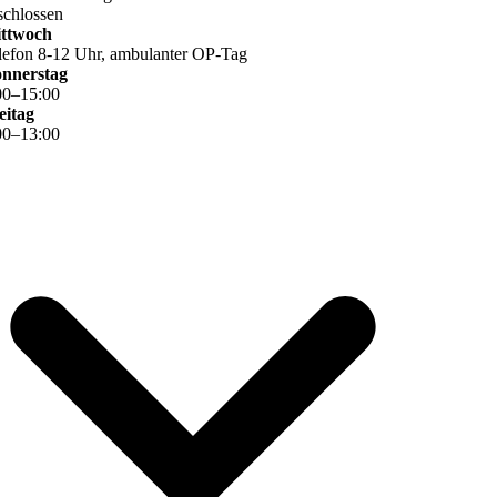
schlossen
ttwoch
lefon 8-12 Uhr, ambulanter OP-Tag
nnerstag
00
–
15
:
00
eitag
00
–
13
:
00