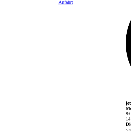
Anfahrt
je
Mo
8
:
14
Di
st