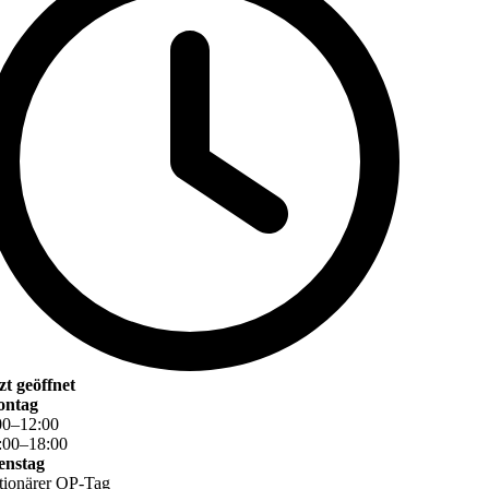
tzt geöffnet
ntag
00
–
12
:
00
:
00
–
18
:
00
enstag
ationärer OP-Tag