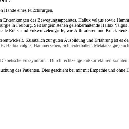
 ein.
en Hände eines Fußchirurgen.
ten Erkrankungen des Bewegungsapparates. Hallux valgus sowie Hamme
urgie in Freiburg. Seit langem stehen gelenkerhaltende Hallux Valgus-
alle Rück- und Fußwurzeleingriffe, wie Arthrodesen und Knick-Senk-
iterentwickelt. Zusätzlich zur guten Ausbildung und Erfahrung ist es d
.B. Hallux valgus, Hammerzehen, Schneiderballen, Metatarsalgie) auc
s "Diabetische Fußsyndrom". Durch rechtzeitge Fußkorrekturen könnte
uchung des Patienten. Dies geschieht bei mir mit Empathie und ohne He